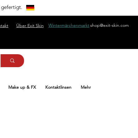
gefertigt.
Wintermärchenmarkt
shop@exit-skin.com
takt
Über Exit Skin
Make up & FX
Kontaktlinsen
Mehr