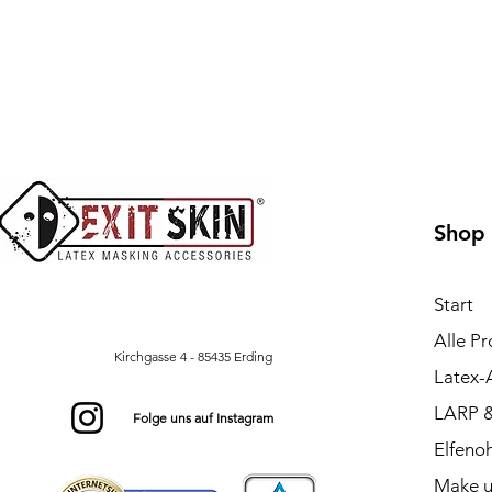
Shop
Start
Alle P
Kirchgasse 4 - 85435 Erding
Latex-
LARP &
Folge uns auf Instagram
Elfeno
Make u