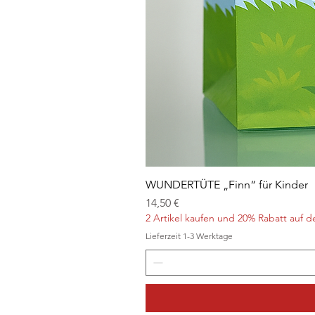
WUNDERTÜTE „Finn“ für Kinder
Preis
14,50 €
2 Artikel kaufen und 20% Rabatt auf d
Lieferzeit 1-3 Werktage