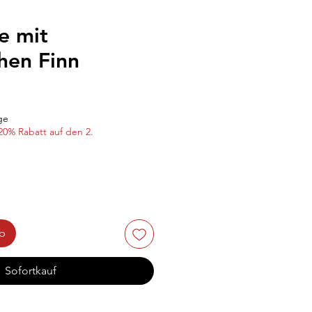
e mit
hen Finn
ge
20% Rabatt auf den 2.
rb
Sofortkauf