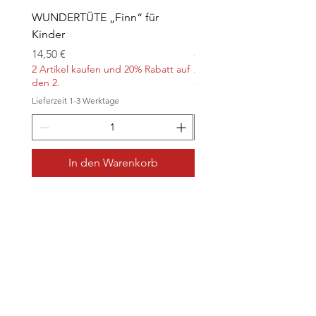
WUNDERTÜTE „Finn“ für
Kontaktlinsen für Hallo
Kinder
„Orange“
Preis
Preis
14,50 €
8,90 €
2 Artikel kaufen und 20% Rabatt auf
2 Artikel kaufen und 20% Ra
den 2.
den 2.
Lieferzeit 1-3 Werktage
Lieferzeit 1-3 Werktage
In den Warenkorb