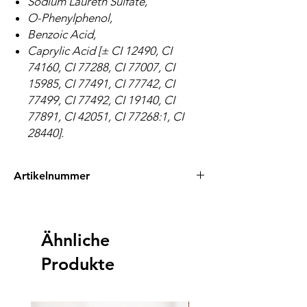
Sodium Laureth Sulfate,
O-Phenylphenol,
Benzoic Acid,
Caprylic Acid [± CI 12490, CI
74160, CI 77288, CI 77007, CI
15985, CI 77491, CI 77742, CI
77499, CI 77492, CI 19140, CI
77891, CI 42051, CI 77268:1, CI
28440].
Artikelnummer
EAN: 0745760747702
Ähnliche
Produkte