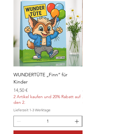
WUNDERTÜTE „Finn“ für
Kontaktlinsen für Hallo
Kinder
„Orange“
Preis
Preis
14,50 €
8,90 €
2 Artikel kaufen und 20% Rabatt auf
2 Artikel kaufen und 20% Ra
den 2.
den 2.
Lieferzeit 1-3 Werktage
Lieferzeit 1-3 Werktage