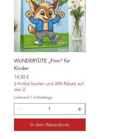
WUNDERTÜTE „Finn“ für
Kontaktlinsen für Hallo
Kinder
„Orange“
Preis
Preis
14,50 €
8,90 €
2 Artikel kaufen und 20% Rabatt auf
2 Artikel kaufen und 20% Ra
den 2.
den 2.
Lieferzeit 1-3 Werktage
Lieferzeit 1-3 Werktage
In den Warenkorb