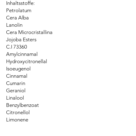
Inhaltsstoffe:
Petrolatum
Cera Alba
Lanolin
Cera Microcristallina
Jojoba Esters
C.I 73360
Amylcinnamal
Hydroxycitronellal
Isoeugenol
Cinnamal
Cumarin
Geraniol
Linalool
Benzylbenzoat
Citronellol
Limonene