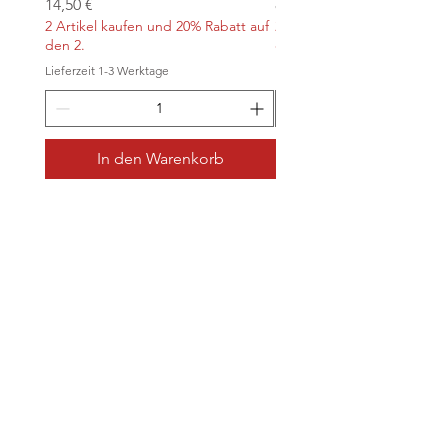
Preis
Preis
14,50 €
8,90 €
2 Artikel kaufen und 20% Rabatt auf
2 Artikel kaufen und 20% Ra
den 2.
den 2.
Lieferzeit 1-3 Werktage
Lieferzeit 1-3 Werktage
In den Warenkorb