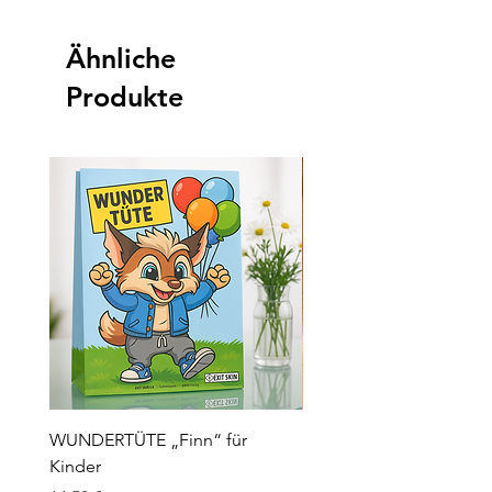
Ähnliche
Produkte
WUNDERTÜTE „Finn“ für
Kontaktlinsen für Hallo
Kinder
„Orange“