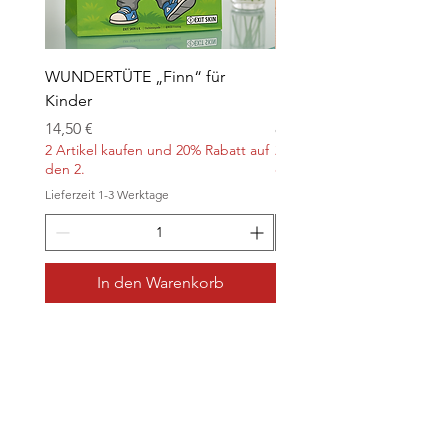
WUNDERTÜTE „Finn“ für
Kontaktlinsen für Hallo
Kinder
„Orange“
Preis
Preis
14,50 €
8,90 €
2 Artikel kaufen und 20% Rabatt auf
2 Artikel kaufen und 20% Ra
den 2.
den 2.
Lieferzeit 1-3 Werktage
Lieferzeit 1-3 Werktage
In den Warenkorb