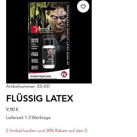
Artikelnummer: ES-037
FLÜSSIG LATEX
Preis
9,90 €
Lieferzeit 1-3 Werktage
2 Artikel kaufen und 20% Rabatt auf den 2.