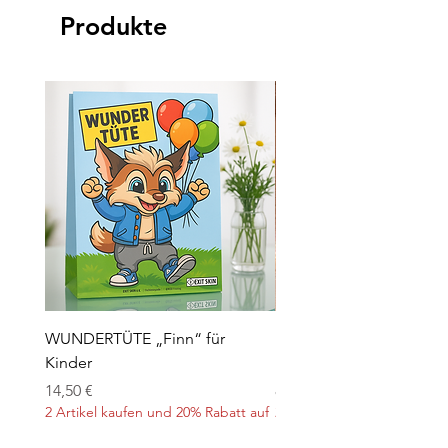
Produkte
WUNDERTÜTE „Finn“ für
Kontaktlinsen für Hallo
Kinder
„Orange“
Preis
Preis
14,50 €
8,90 €
2 Artikel kaufen und 20% Rabatt auf
2 Artikel kaufen und 20% Ra
den 2.
den 2.